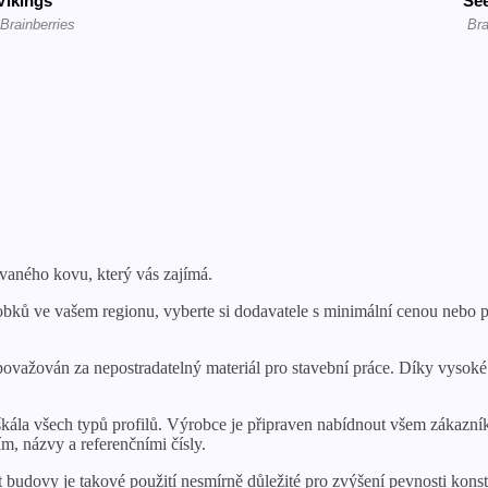
ovaného kovu, který vás zajímá.
obků ve vašem regionu, vyberte si dodavatele s minimální cenou nebo p
považován za nepostradatelný materiál pro stavební práce. Díky vysok
 škála všech typů profilů. Výrobce je připraven nabídnout všem zákazn
m, názvy a referenčními čísly.
ost budovy je takové použití nesmírně důležité pro zvýšení pevnosti ko