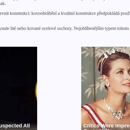
lak.
pevnit konstrukci: kovoobrábění a kvalitní konstrukce předpokládá použi
ule lité nebo kované ocelové sochory. Nejoblíbenějším typem tohoto ma