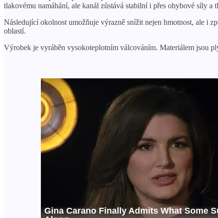
tlakovému namáhání, ale kanál zůstává stabilní i přes ohybové síly a t
Následující okolnost umožňuje výrazně snížit nejen hmotnost, ale i z
oblastí.
Výrobek je vyráběn vysokoteplotním válcováním. Materiálem jsou plyn