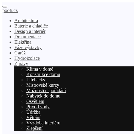
poofi.cz
Architektura
Baterie a chladiče
Design a interiér
Dokumentace
Elektřina
Fáze výstavby
Garáž
Hydroizolace
Zprávy
Klima v domě
Konstrukce domu
Lifehacks
Mistrovské kurzy
Možnosti uspořádání
Nábytek do domu
Osvětlení
Přívod vody
Údržba
Větrání
Výzdoba interiéru
Zlepšení