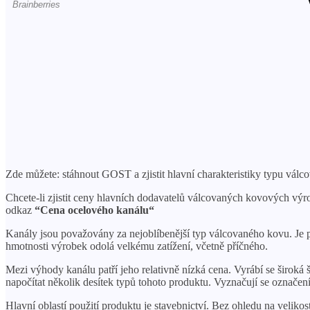
Zde můžete: stáhnout GOST a zjistit hlavní charakteristiky typu válc
Chcete-li zjistit ceny hlavních dodavatelů válcovaných kovových výr
odkaz
“
Cena ocelového kanálu
“
Kanály jsou považovány za nejoblíbenější typ válcovaného kovu. Je 
hmotnosti výrobek odolá velkému zatížení, včetně příčného.
Mezi výhody kanálu patří jeho relativně nízká cena. Vyrábí se široká
napočítat několik desítek typů tohoto produktu. Vyznačují se označení
Hlavní oblastí použití produktu je stavebnictví. Bez ohledu na velik