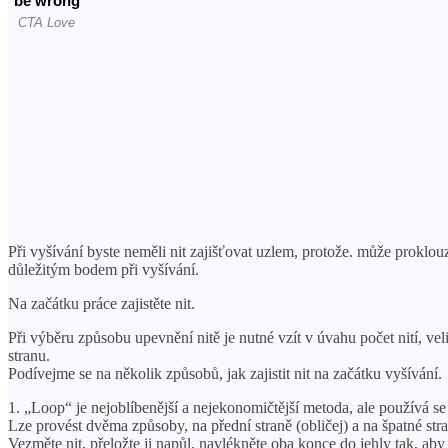
Při vyšívání byste neměli nit zajišťovat uzlem, protože. může proklouz
důležitým bodem při vyšívání.
Na začátku práce zajistěte nit.
Při výběru způsobu upevnění nitě je nutné vzít v úvahu počet nití, veli
stranu.
Podívejme se na několik způsobů, jak zajistit nit na začátku vyšívání.
1. „Loop“ je nejoblíbenější a nejekonomičtější metoda, ale používá s
Lze provést dvěma způsoby, na přední straně (obličej) a na špatné stra
Vezměte nit, přeložte ji napůl, navlékněte oba konce do jehly tak, aby