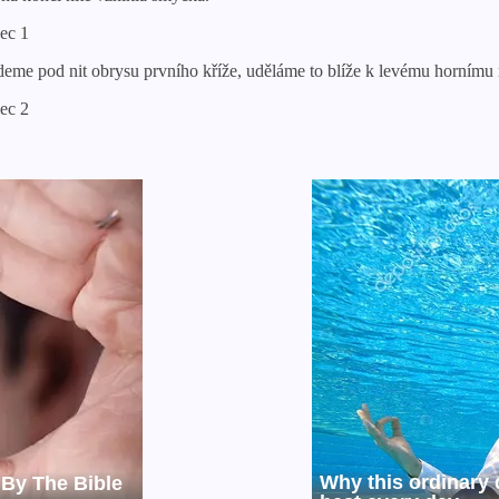
deme pod nit obrysu prvního kříže, uděláme to blíže k levému hornímu 