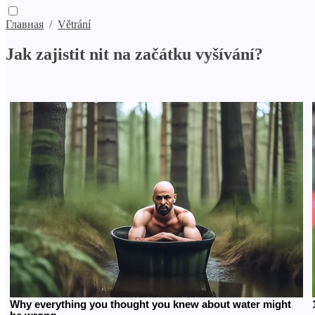
Главная
/
Větrání
Jak zajistit nit na začátku vyšívání?