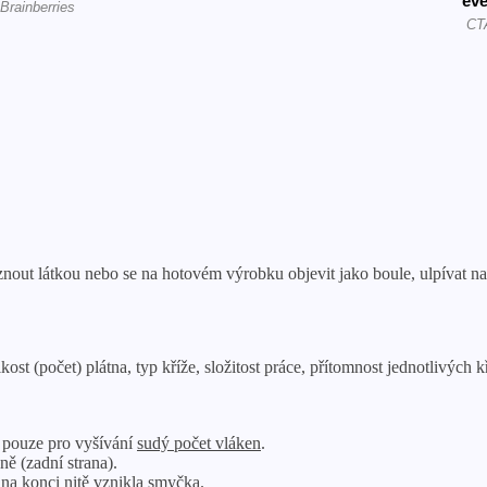
nout látkou nebo se na hotovém výrobku objevit jako boule, ulpívat na n
kost (počet) plátna, typ kříže, složitost práce, přítomnost jednotlivých 
e pouze pro vyšívání
sudý počet vláken
.
ně (zadní strana).
 na konci nitě vznikla smyčka.