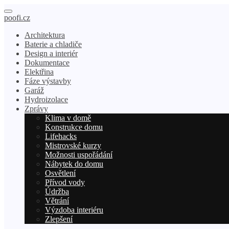
poofi.cz
Architektura
Baterie a chladiče
Design a interiér
Dokumentace
Elektřina
Fáze výstavby
Garáž
Hydroizolace
Zprávy
Klima v domě
Konstrukce domu
Lifehacks
Mistrovské kurzy
Možnosti uspořádání
Nábytek do domu
Osvětlení
Přívod vody
Údržba
Větrání
Výzdoba interiéru
Zlepšení