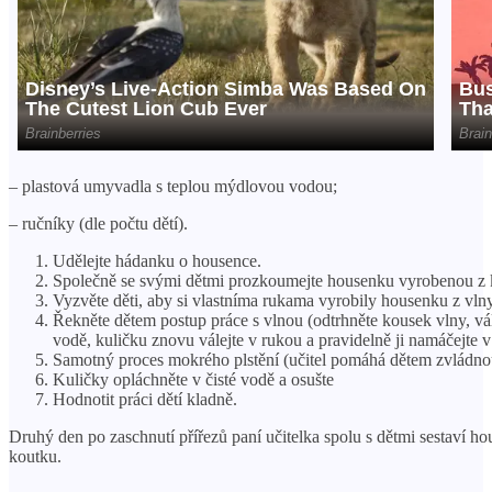
– plastová umyvadla s teplou mýdlovou vodou;
– ručníky (dle počtu dětí).
Udělejte hádanku o housence.
Společně se svými dětmi prozkoumejte housenku vyrobenou z 
Vyzvěte děti, aby si vlastníma rukama vyrobily housenku z vlny
Řekněte dětem postup práce s vlnou (odtrhněte kousek vlny, vál
vodě, kuličku znovu válejte v rukou a pravidelně ji namáčejte 
Samotný proces mokrého plstění (učitel pomáhá dětem zvládnout
Kuličky opláchněte v čisté vodě a osušte
Hodnotit práci dětí kladně.
Druhý den po zaschnutí přířezů paní učitelka spolu s dětmi sestaví ho
koutku.