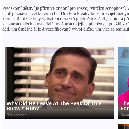
Předškolní dětství je příznivé období pro rozvoj tvůrčích schopností.
chuť poznávat svět kolem sebe. Dětskou kreativitu lze rozvíjet různý
které patří různé typy vytváření obrázků předmětů z látek, papíru a př
vlastnostem těchto materiálů, možnostem jejich přeměny a použití v r
dětí, tím úspěšnější je diverzifikovaný vývoj dítěte, tím více se realizu