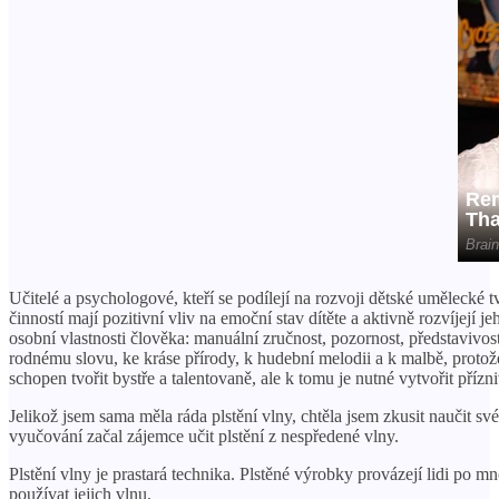
Učitelé a psychologové, kteří se podílejí na rozvoji dětské umělecké 
činností mají pozitivní vliv na emoční stav dítěte a aktivně rozvíjejí 
osobní vlastnosti člověka: manuální zručnost, pozornost, představivost 
rodnému slovu, ke kráse přírody, k hudební melodii a k ​​malbě, proto
schopen tvořit bystře a talentovaně, ale k tomu je nutné vytvořit příz
Jelikož jsem sama měla ráda plstění vlny, chtěla jsem zkusit naučit sv
vyučování začal zájemce učit plstění z nespředené vlny.
Plstění vlny je prastará technika. Plstěné výrobky provázejí lidi po mnoh
používat jejich vlnu.