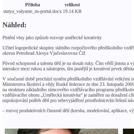
Příloha
velikost
statya_valyanie_ns-portal.docx
19.14 KB
Náhled:
Plstění vlny jako způsob rozvoje umělecké kreativity
Učitel logopedické skupiny státního rozpočtového předškolního vzděl
okresu Petrohrad Alesya Vjačeslavovna Čiž
Původ schopností a talentu dětí je na dosah ruky. Čím větší jistota a
interakce mezi rukou a nástrojem, tím jasnější je kreativní prvek děts
V současné době prochází systém předškolního vzdělávání velkými 
Ministerstva školství a vědy Ruské federace ze dne 23. listopadu 200
na strukturu základního rámcového vzdělávacího programu předškolní
vzdělávacího oboru „Umělecká kreativita“ je zaměřen na dosažení cílů 
uspokojování potřeb dětí pro sebevyjádření prostřednictvím řešení nás
– rozvoj produktivních činností dětí (kresba, modelování, aplikace, vý