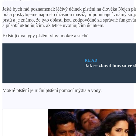
Ještě bych rád poznamenal: léčivý účinek plstění na člověka Nejen pls
práci poskytujeme naprosto úžasnou masáž, připomínající známý su-jo
prstů a je známo, že tyto oblasti jsou zodpovědné za správné fungová
a působí uklidňujícím, až lehce uvolňujícím účinkem.
Existují dva typy plstění vlny: mokré a suché.
READ
Jak se zbavit hmyzu ve 
Mokré plstění je ruční plstění pomocí mýdla a vody.