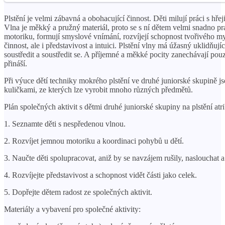
Plstění je velmi zábavná a obohacující činnost. Děti milují práci s hře
Vlna je měkký a pružný materiál, proto se s ní dětem velmi snadno pra
motoriku, formují smyslové vnímání, rozvíjejí schopnost tvořivého my
činnost, ale i představivost a intuici. Plstění vlny má úžasný uklidňují
soustředit a soustředit se. A příjemné a měkké pocity zanechávají pou
přináší.
Při výuce dětí techniky mokrého plstění ve druhé juniorské skupině js
kuličkami, ze kterých lze vyrobit mnoho různých předmětů.
Plán společných aktivit s dětmi druhé juniorské skupiny na plstění atr
1. Seznamte děti s nespředenou vlnou.
2. Rozvíjet jemnou motoriku a koordinaci pohybů u dětí.
3. Naučte děti spolupracovat, aniž by se navzájem rušily, nasloucha
4. Rozvíjejte představivost a schopnost vidět části jako celek.
5. Dopřejte dětem radost ze společných aktivit.
Materiály a vybavení pro společné aktivity: