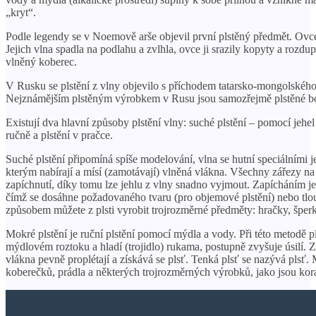
„kryt“.
Podle legendy se v Noemově arše objevil první plstěný předmět. Ovce, 
Jejich vlna spadla na podlahu a zvlhla, ovce ji srazily kopyty a rozdup
vlněný koberec.
V Rusku se plstění z vlny objevilo s příchodem tatarsko-mongolského
Nejznámějším plstěným výrobkem v Rusu jsou samozřejmě plstěné b
Existují dva hlavní způsoby plstění vlny: suché plstění – pomocí jehel 
ručně a plstění v pračce.
Suché plstění připomíná spíše modelování, vlna se hutní speciálními je
kterým nabírají a mísí (zamotávají) vlněná vlákna. Všechny zářezy na
zapíchnutí, díky tomu lze jehlu z vlny snadno vyjmout. Zapícháním jeh
čímž se dosáhne požadovaného tvaru (pro objemové plstění) nebo tlou
způsobem můžete z plsti vyrobit trojrozměrné předměty: hračky, šperk
Mokré plstění je ruční plstění pomocí mýdla a vody. Při této metodě pl
mýdlovém roztoku a hladí (trojidlo) rukama, postupně zvyšuje úsilí. 
vlákna pevně proplétají a získává se plsť. Tenká plsť se nazývá plsť.
koberečků, prádla a některých trojrozměrných výrobků, jako jsou korál