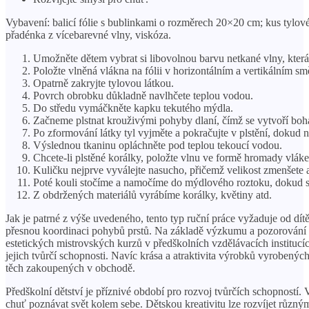
Vybavení: balicí fólie s bublinkami o rozměrech 20×20 cm; kus tylov
přadénka z vícebarevné vlny, viskóza.
Umožněte dětem vybrat si libovolnou barvu netkané vlny, která s
Položte vlněná vlákna na fólii v horizontálním a vertikálním sm
Opatrně zakryjte tylovou látkou.
Povrch obrobku důkladně navlhčete teplou vodou.
Do středu vymáčkněte kapku tekutého mýdla.
Začneme plstnat krouživými pohyby dlaní, čímž se vytvoří boh
Po zformování látky tyl vyjměte a pokračujte v plstění, dokud 
Výslednou tkaninu opláchněte pod teplou tekoucí vodou.
Chcete-li plstěné korálky, položte vlnu ve formě hromady vláke
Kuličku nejprve vyválejte nasucho, přičemž velikost zmenšete 
Poté kouli stočíme a namočíme do mýdlového roztoku, dokud se
Z obdržených materiálů vyrábíme korálky, květiny atd.
Jak je patrné z výše uvedeného, ​​tento typ ruční práce vyžaduje od dí
přesnou koordinaci pohybů prstů. Na základě výzkumu a pozorování 
estetických mistrovských kurzů v předškolních vzdělávacích institucí
jejich tvůrčí schopnosti. Navíc krása a atraktivita výrobků vyrobený
těch zakoupených v obchodě.
Předškolní dětství je příznivé období pro rozvoj tvůrčích schopností.
chuť poznávat svět kolem sebe. Dětskou kreativitu lze rozvíjet různý