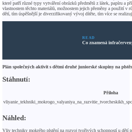
které patří různé typy vytváření obrázků předmětů z látek, papíru a př
vlastnostem těchto materiálů, možnostem jejich přeměny a použití v r
dětí, tím úspěšnější je diverzifikovaný vývoj dítěte, tím více se realizu
READ
Co znamená infračerven
Plán společných aktivit s dětmi druhé juniorské skupiny na plstěn
Stáhnutí:
Příloha
vliyanie_tekhniki_mokrogo_valyaniya_na_razvitie_tvorcheskikh_s
Náhled:
Vliv techniky mokrého plstění na rozvoj tvořivých schopností u dětí 