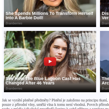
Jak se vyrábí plstěné předměty? Plstění je založeno na principu tkaní,
pouze z přírodní vlny, umělá vlna k tomu není vhodná. Povrch přírod
vody a mýdla (alkalické prostředí) šupiny k sobě přilnou a vznikne mat