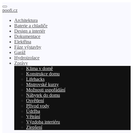
poofi.cz
Architektura
Baterie a chladiče
Design a interiér
Dokumentace
Elektřina
Fáze výstavby
Garáž
Hydroizolace
Zprávy
Klima v domě
Konstrukce domu
Lifehacks
Mistrovské kurzy
Možnosti uspořádání
Nábytek do domu
Osvětlení
Přívod vody
Údržba
Větrání
Výzdoba interiéru
Zlepšení