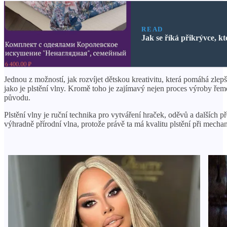
READ
Jak se říká přikrývce, kt
Jednou z možností, jak rozvíjet dětskou kreativitu, která pomáhá zlep
jako je plstění vlny. Kromě toho je zajímavý nejen proces výroby řemes
původu.
Plstění vlny je ruční technika pro vytváření hraček, oděvů a dalších 
výhradně přírodní vlna, protože právě ta má kvalitu plstění při mec