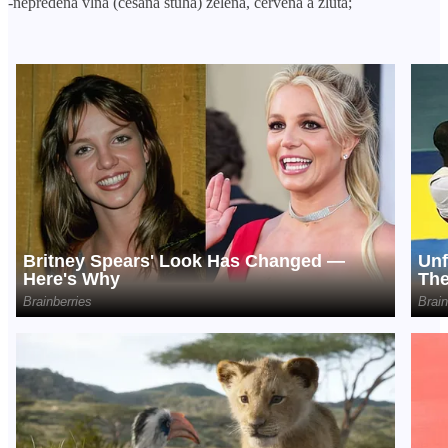
-nepředená vlna (česaná stuha) zelená, červená a žlutá;