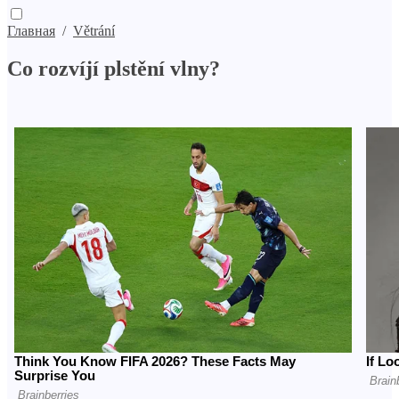
Главная
/
Větrání
Co rozvíjí plstění vlny?