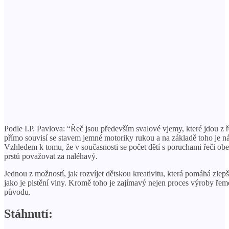
Podle I.P. Pavlova: “Řeč jsou především svalové vjemy, které jdou z
přímo souvisí se stavem jemné motoriky rukou a na základě toho je n
Vzhledem k tomu, že v současnosti se počet dětí s poruchami řeči o
prstů považovat za naléhavý.
Jednou z možností, jak rozvíjet dětskou kreativitu, která pomáhá zlep
jako je plstění vlny. Kromě toho je zajímavý nejen proces výroby řemes
původu.
Stáhnutí: