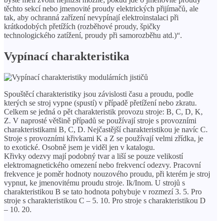
těchto sekcí nebo jmenovité proudy elektrických přijímačů, ale
tak, aby ochranná zařízení nevypínají elektroinstalaci při
krátkodobých přetížích (rozběhové proudy, špičky
technologického zatížení, proudy při samorozběhu atd.)“.
Vypínací charakteristika
Spouštěcí charakteristiky jsou závislosti času a proudu, podle
kterých se stroj vypne (spustí) v případě přetížení nebo zkratu.
Celkem se jedná o pět charakteristik provozu stroje: B, C, D, K,
Z. V naprosté většině případů se používají stroje s provozními
charakteristikami B, C, D. Nejčastější charakteristikou je navíc C.
Stroje s provozními křivkami K a Z se používají velmi zřídka, je
to exotické. Osobně jsem je viděl jen v katalogu.
Křivky odezvy mají podobný tvar a liší se pouze velikostí
elektromagnetického omezení nebo frekvencí odezvy. Pracovní
frekvence je poměr hodnoty nouzového proudu, při kterém je stroj
vypnut, ke jmenovitému proudu stroje. Ik/Inom. U strojů s
charakteristikou B se tato hodnota pohybuje v rozmezí 3. 5. Pro
stroje s charakteristikou C – 5. 10. Pro stroje s charakteristikou D
– 10. 20.