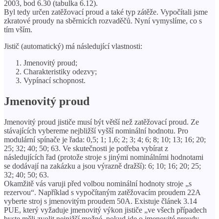
2003, bod 6.30 (tabulka 6.12).
Byl tedy určen zatěžovací proud a také typ zátěže. Vypočítali jsme
zkratové proudy na sběrnicích rozvaděčů. Nyní vymyslíme, co s
tím vším.
Jistič (automatický) má následující vlastnosti:
Jmenovitý proud;
Charakteristiky odezvy;
Vypínací schopnost.
Jmenovitý proud
Jmenovitý proud jističe musí být větší než zatěžovací proud. Ze
stávajících vybereme nejbližší vyšší nominální hodnotu. Pro
modulární spínače je řada: 0,5; 1; 1,6; 2; 3; 4; 6; 8; 10; 13; 16; 20;
25; 32; 40; 50; 63. Ve skutečnosti je potřeba vybírat z
následujících řad (protože stroje s jinými nominálními hodnotami
se dodávají na zakázku a jsou výrazně dražší): 6; 10; 16; 20; 25;
32; 40; 50; 63.
Okamžitě vás varuji před volbou nominální hodnoty stroje „s
rezervou“. Například s vypočítaným zatěžovacím proudem 22A
vyberte stroj s jmenovitým proudem 50A. Existuje článek 3.14
PUE, který vyžaduje jmenovitý výkon jističe „ve všech případech
byste měli zvolit nejnižší možné, pokud jde o jmenovité proudy