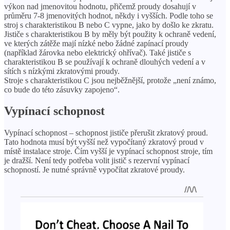
výkon nad jmenovitou hodnotu, přičemž proudy dosahují v
průměru 7-8 jmenovitých hodnot, někdy i vyšších. Podle toho se
stroj s charakteristikou B nebo C vypne, jako by došlo ke zkratu.
Jističe s charakteristikou B by měly být použity k ochraně vedení,
ve kterých zátěže mají nízké nebo žádné zapínací proudy
(například žárovka nebo elektrický ohřívač). Také jističe s
charakteristikou B se používají k ochraně dlouhých vedení a v
sítích s nízkými zkratovými proudy.
Stroje s charakteristikou C jsou nejběžnější, protože „není známo,
co bude do této zásuvky zapojeno“.
Vypínací schopnost
Vypínací schopnost – schopnost jističe přerušit zkratový proud.
Tato hodnota musí být vyšší než vypočítaný zkratový proud v
místě instalace stroje. Čím vyšší je vypínací schopnost stroje, tím
je dražší. Není tedy potřeba volit jistič s rezervní vypínací
schopností. Je nutné správně vypočítat zkratové proudy.