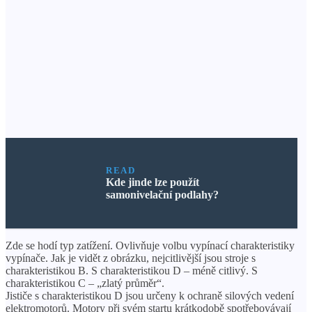
READ
Kde jinde lze použít
samonivelační podlahy?
Zde se hodí typ zatížení. Ovlivňuje volbu vypínací charakteristiky
vypínače. Jak je vidět z obrázku, nejcitlivější jsou stroje s
charakteristikou B. S charakteristikou D – méně citlivý. S
charakteristikou C – „zlatý průměr“.
Jističe s charakteristikou D jsou určeny k ochraně silových vedení
elektromotorů. Motory při svém startu krátkodobě spotřebovávají