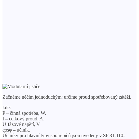
Začněme něčím jednoduchým: určíme proud spotřebovaný zátěží.
kde:
P – činná spotřeba, W.
I – celkový proud, A.
U-fázové napětí, V
cosφ – účiník.
Účiníky pro hlavní typy spotřebičů jsou uvedeny v SP 31-110-