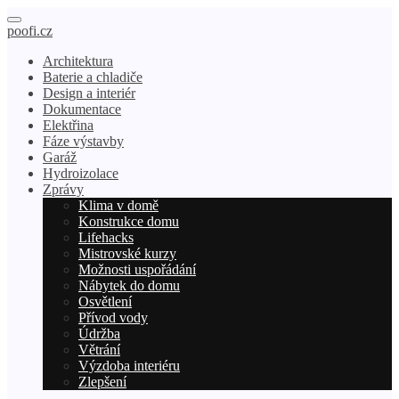
poofi.cz
Architektura
Baterie a chladiče
Design a interiér
Dokumentace
Elektřina
Fáze výstavby
Garáž
Hydroizolace
Zprávy
Klima v domě
Konstrukce domu
Lifehacks
Mistrovské kurzy
Možnosti uspořádání
Nábytek do domu
Osvětlení
Přívod vody
Údržba
Větrání
Výzdoba interiéru
Zlepšení