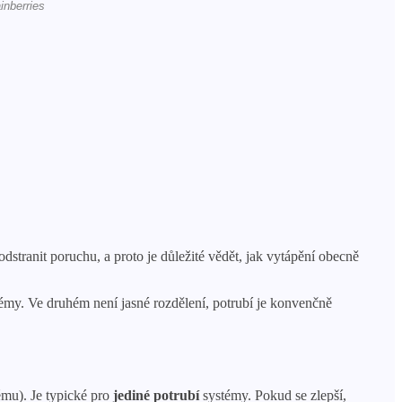
 odstranit poruchu, a proto je důležité vědět, jak vytápění obecně
émy. Ve druhém není jasné rozdělení, potrubí je konvenčně
tému). Je typické pro
jediné potrubí
systémy. Pokud se zlepší,