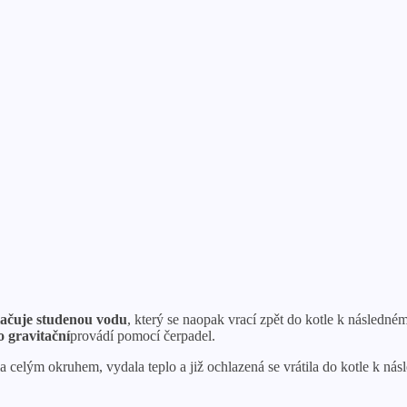
lačuje studenou vodu
, který se naopak vrací zpět do kotle k následné
o gravitační
provádí pomocí čerpadel.
la celým okruhem, vydala teplo a již ochlazená se vrátila do kotle k ná