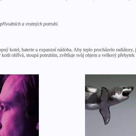
řívodních a vratných potrubí.
topný kotel, baterie a expanzní nádoba. Aby teplo procházelo radiátory, 
 kotli ohřívá, stoupá potrubím, zvětšuje svůj objem a veškerý přebytek