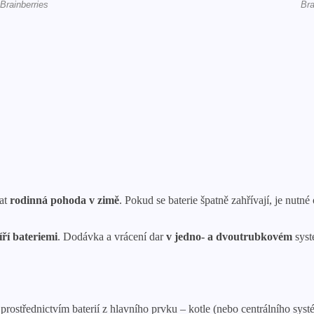
vat
rodinná pohoda v zimě
. Pokud se baterie špatně zahřívají, je nutné
íří bateriemi
. Dodávka a vrácení dar
v jedno- a dvoutrubkovém
syst
a prostřednictvím baterií z hlavního prvku – kotle (nebo centrálního sys