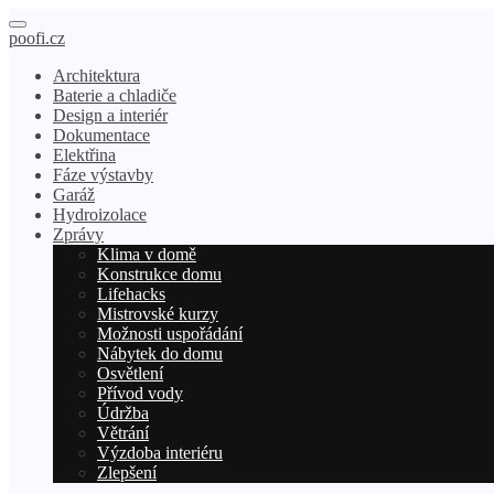
poofi.cz
Architektura
Baterie a chladiče
Design a interiér
Dokumentace
Elektřina
Fáze výstavby
Garáž
Hydroizolace
Zprávy
Klima v domě
Konstrukce domu
Lifehacks
Mistrovské kurzy
Možnosti uspořádání
Nábytek do domu
Osvětlení
Přívod vody
Údržba
Větrání
Výzdoba interiéru
Zlepšení