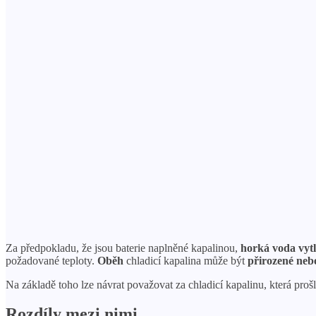
Za předpokladu, že jsou baterie naplněné kapalinou,
horká voda vyt
požadované teploty.
Oběh
chladicí kapalina může být
přirozené neb
Na základě toho lze návrat považovat za chladicí kapalinu, která proš
Rozdíly mezi nimi