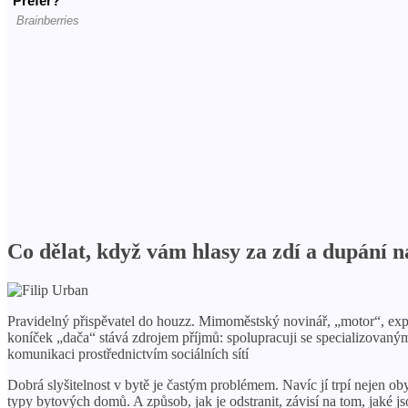
Co dělat, když vám hlasy za zdí a dupání 
Pravidelný přispěvatel do houzz. Mimoměstský novinář, „motor“, exper
koníček „dača“ stává zdrojem příjmů: spolupracuji se specializovaným
komunikaci prostřednictvím sociálních sítí
Dobrá slyšitelnost v bytě je častým problémem. Navíc jí trpí nejen o
typy bytových domů. A způsob, jak je odstranit, závisí na tom, jaké js