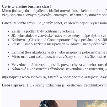
Co je to vlastně business class?
Mimo jiné se jedná o bydlení s ideální úrovní akustického komfortu. 
vždy spojeno s levným bydlením, chatrnými stěnami a dysfunkční soci
Fakta:
V tomto smyslu je „tichý“ panel, ve kterém nejsou slyšet sous
Ze stěn a podlah byly odstraněny koberce.
Již neinstalujeme „sovětské“ nábytkové stěny – lépe slyšíte své
Knihovna „Classic and Contemporaries“ byla poslána na skládk
Přestali jsme v rozích a mezipatrech skladovat „nadbytečné věc
Laminát (bez akustické vrstvy nebo nesprávně položený) jsme z
Místo malování začali používat zavěšený strop – slyšitelnost se 
Ve vzduchu. Jako vrzání postelí, povzdechy za zdí nebo soused
Nárazové a konstrukční (přenášené stavebními konstrukcemi) – d
Infografika z webu ison-dv.ru, tamtéž.
–
podrobnosti o klasifikaci hlu
Dobrá zpráva:
Hluk šířený vzduchem je „ošetřován“ protihlukovými 