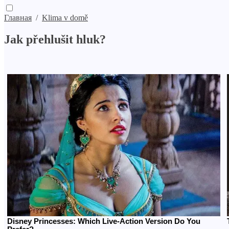
Главная
/
Klima v domě
Jak přehlušit hluk?