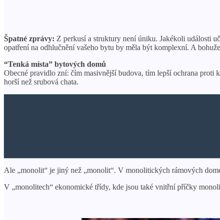
Špatné zprávy:
Z perkusí a struktury není úniku. Jakékoli události u
opatření na odhlučnění vašeho bytu by měla být komplexní. A bohuže
“Tenká místa” bytových domů
Obecné pravidlo zní: čím masivnější budova, tím lepší ochrana prot
horší než srubová chata.
Ale „monolit“ je jiný než „monolit“. V monolitických rámových domec
V „monolitech“ ekonomické třídy, kde jsou také vnitřní příčky monoliti