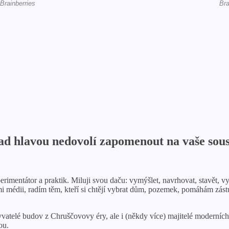
nad hlavou nedovolí zapomenout na vaše sou
imentátor a praktik. Miluji svou daču: vymýšlet, navrhovat, stavět, v
i médii, radím těm, kteří si chtějí vybrat dům, pozemek, pomáhám zást
byvatelé budov z Chruščovovy éry, ale i (někdy více) majitelé moderníc
ou.