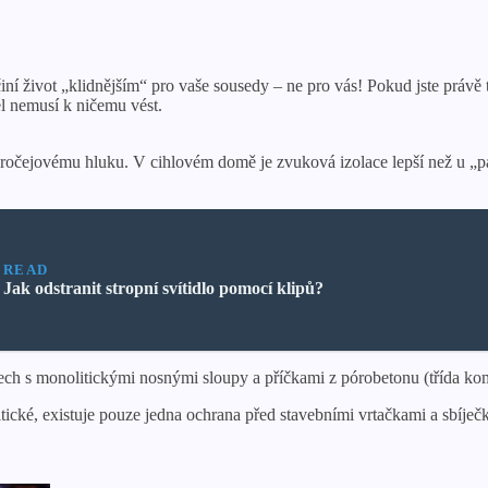
činí život „klidnějším“ pro vaše sousedy – ne pro vás! Pokud jste právě
l nemusí k ničemu vést.
i kročejovému hluku. V cihlovém domě je zvuková izolace lepší než u 
READ
Jak odstranit stropní svítidlo pomocí klipů?
h s monolitickými nosnými sloupy a příčkami z pórobetonu (třída komfo
cké, existuje pouze jedna ochrana před stavebními vrtačkami a sbíječkam