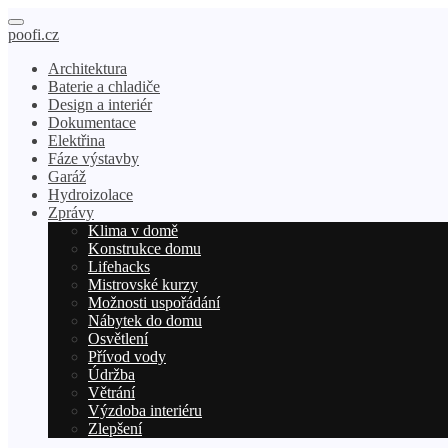
poofi.cz
Architektura
Baterie a chladiče
Design a interiér
Dokumentace
Elektřina
Fáze výstavby
Garáž
Hydroizolace
Zprávy
Klima v domě
Konstrukce domu
Lifehacks
Mistrovské kurzy
Možnosti uspořádání
Nábytek do domu
Osvětlení
Přívod vody
Údržba
Větrání
Výzdoba interiéru
Zlepšení