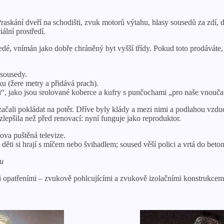
Praskání dveří na schodišti, zvuk motorů výtahu, hlasy sousedů za zdí,
ální prostředí.
edé, vnímán jako dobře chráněný byt vyšší třídy. Pokud toto prodáváte
 sousedy.
u (žere metry a přidává prach).
i“, jako jsou srolované koberce a kufry s punčochami „pro naše vnoučat
ačali pokládat na potěr. Dříve byly klády a mezi nimi a podlahou vzd
zlepšila než před renovací: nyní funguje jako reproduktor.
ova puštěná televize.
ěti si hrají s míčem nebo švihadlem; soused věší polici a vrtá do beto
ku
opatřeními – zvukově pohlcujícími a zvukově izolačními konstrukcemi