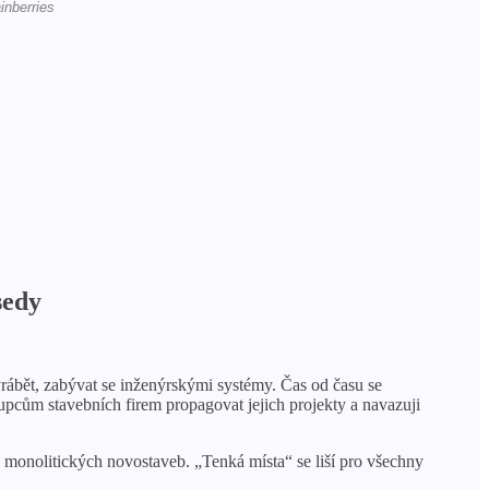
sedy
yrábět, zabývat se inženýrskými systémy. Čas od času se
upcům stavebních firem propagovat jejich projekty a navazuji
h monolitických novostaveb. „Tenká místa“ se liší pro všechny