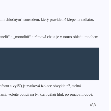
 tím „hlučným“ sousedem, který pravidelně klepe na radiátor,
„panelů“ a „monolitů“ a rámová chata je v tomto ohledu mnohem
rtu a vyšší) je zvuková izolace obvykle přijatelná.
i: volejte policii na ty, kteří dělají hluk po pracovní době.